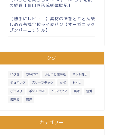
の経過【軟口蓋形成術体験記】
【勝手にレビュー】素材の味をとことん楽
しめる有機全粒ライ麦パン【オーガニック
プンパーニッケル】
タグ
いびき
ちいかわ
ぷらっと北海道
オット推し
ジョギング
スリープテック
ツボ
トイレ
ポケスリ
ポケモンGO
リラックマ
実家
溺愛
義理父
腰痛
カテゴリー