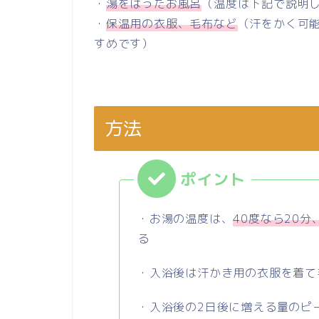
・
湯をはったお風呂
（温度は下記で説明
・
保温用の衣服、毛布など
（汗をかく可
すめです）
方法
・お湯の温度は、
40度なら20分
る
・入浴後は汗かき用の衣服を着て
・入浴後の2日後に増える量のピ