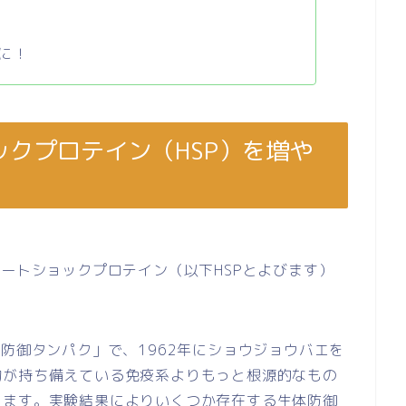
に！
クプロテイン（HSP）を増や
ヒートショックプロテイン（以下HSPとよびます）
体防御タンパク」で、1962年にショウジョウバエを
物が持ち備えている免疫系よりもっと根源的なもの
ります。実験結果によりいくつか存在する生体防御