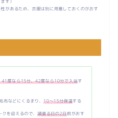
します）
能性があるため、衣服は別に用意しておくのがおす
、41度なら15分、42度なら10分で入浴
す
毛布などにくるまり、
10～15分保温
する
ークを迎えるので、
頑張る日の2日
前がおす