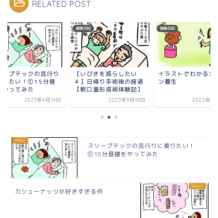
RELATED POST
日記
漫画日記
漫画日記
リープテックの流行り
【いびきを減らしたい
イラストでわかるカ
乗りたい！①15分昼
４】日帰り手術後の経過
ン養生
をやってみた
【軟口蓋形成術体験記】
2025年4月14日
2025年9月18日
2022年3
スリープテックの流行りに乗りたい！
①15分昼寝をやってみた
カシューナッツが好きすぎる件